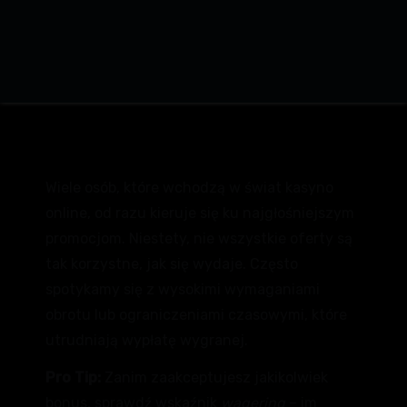
Wiele osób, które wchodzą w świat kasyno
online, od razu kieruje się ku najgłośniejszym
promocjom. Niestety, nie wszystkie oferty są
tak korzystne, jak się wydaje. Często
spotykamy się z wysokimi wymaganiami
obrotu lub ograniczeniami czasowymi, które
utrudniają wypłatę wygranej.
Pro Tip:
Zanim zaakceptujesz jakikolwiek
bonus, sprawdź wskaźnik
wagering
– im