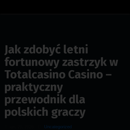
Sari
la
conținut
Jak zdobyć letni
fortunowy zastrzyk w
Totalcasino Casino –
praktyczny
przewodnik dla
polskich graczy
ian. 20, 2026
Uncategorized