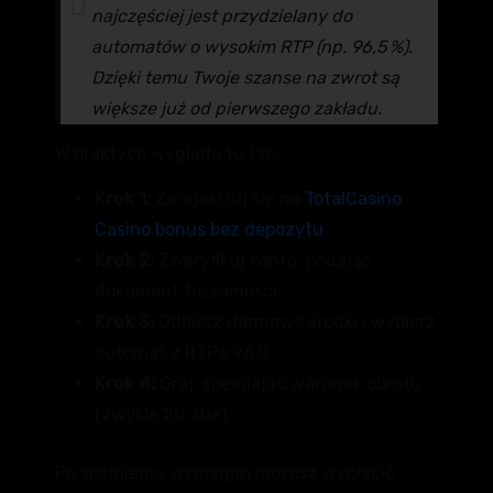
najczęściej jest przydzielany do
automatów o wysokim RTP (np. 96,5 %).
Dzięki temu Twoje szanse na zwrot są
większe już od pierwszego zakładu.
W praktyce wygląda to tak:
Krok 1:
Zarejestruj się na
TotalCasino
Casino bonus bez depozytu
.
Krok 2:
Zweryfikuj konto, podając
dokument tożsamości.
Krok 3:
Odbierz darmowe środki i wybierz
automat z RTP ≥ 96 %.
Krok 4:
Graj, spełniając warunek obrotu
(zwykle 20‑30×).
Po spełnieniu wymagań możesz wypłacić