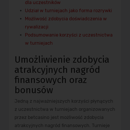
dla uczestników
Udział w turniejach jako forma rozrywki
Możliwość zdobycia doświadczenia w
rywalizacji
Podsumowanie korzyści z uczestnictwa
w turniejach
Umożliwienie zdobycia
atrakcyjnych nagród
finansowych oraz
bonusów
Jedną z najważniejszych korzyści płynących
z uczestnictwa w turniejach organizowanych
przez betcasino jest możliwość zdobycia
atrakcyjnych nagród finansowych. Turnieje