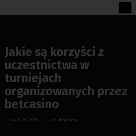
Sari
la
conținut
Jakie są korzyści z
uczestnictwa w
turniejach
organizowanych przez
betcasino
mart. 24, 2026
Uncategorized