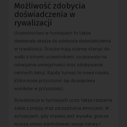
Możliwość zdobycia
doświadczenia w
rywalizacji
Uczestnictwo w turniejach to także
doskonała okazja do zdobycia doświadczenia
w rywalizacji. Gracze mają szansę stanąć do
walki z innymi uczestnikami, co pozwala na
rozwijanie umiejętności oraz zdobywanie
cennych lekcji. Każdy turniej to nowa nauka,
która może przyczynić się do poprawy
wyników w przyszłości.
Rywalizacja w turniejach uczy także radzenia
sobie z presją oraz zarządzania emocjami. W
sytuacjach, gdy stawka jest wysoka, gracze
muszą umieć kontrolować swoje nerwy i