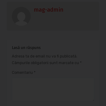
mag-admin
Lasă un răspuns
Adresa ta de email nu va fi publicată.
Câmpurile obligatorii sunt marcate cu
*
Comentariu
*