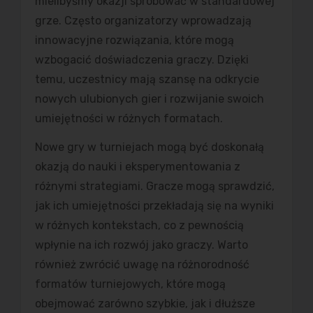
mielibyśmy okazji spróbować w standardowej
grze. Często organizatorzy wprowadzają
innowacyjne rozwiązania, które mogą
wzbogacić doświadczenia graczy. Dzięki
temu, uczestnicy mają szansę na odkrycie
nowych ulubionych gier i rozwijanie swoich
umiejętności w różnych formatach.
Nowe gry w turniejach mogą być doskonałą
okazją do nauki i eksperymentowania z
różnymi strategiami. Gracze mogą sprawdzić,
jak ich umiejętności przekładają się na wyniki
w różnych kontekstach, co z pewnością
wpłynie na ich rozwój jako graczy. Warto
również zwrócić uwagę na różnorodność
formatów turniejowych, które mogą
obejmować zarówno szybkie, jak i dłuższe