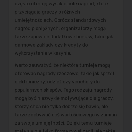
często oferują wysokie pule nagród, które
przyciągają graczy o różnych
umiejętnościach. Oprócz standardowych
nagród pieniężnych, organizatorzy mogą
także zapewnić dodatkowe bonusy, takie jak
darmowe zakłady czy kredyty do
wykorzystania w kasynie.
Warto zauważyć, że niektóre turnieje mogą
oferować nagrody rzeczowe, takie jak sprzęt
elektroniczny, odzież czy vouchery do
popularnych sklepów. Tego rodzaju nagrody
mogą być niezwykle motywujące dla graczy,
którzy chcą nie tylko dobrze się bawić, ale
także zdobywać coś wartościowego w zamian
za swoje umiejętności. Dzięki temu turnieje
stają się nie tylko formą rywalizacji, ale także