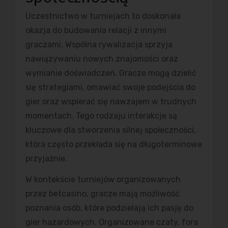
Uczestnictwo w turniejach to doskonała
okazja do budowania relacji z innymi
graczami. Wspólna rywalizacja sprzyja
nawiązywaniu nowych znajomości oraz
wymianie doświadczeń. Gracze mogą dzielić
się strategiami, omawiać swoje podejścia do
gier oraz wspierać się nawzajem w trudnych
momentach. Tego rodzaju interakcje są
kluczowe dla stworzenia silnej społeczności,
która często przekłada się na długoterminowe
przyjaźnie.
W kontekście turniejów organizowanych
przez betcasino, gracze mają możliwość
poznania osób, które podzielają ich pasję do
gier hazardowych. Organizowane czaty, fora