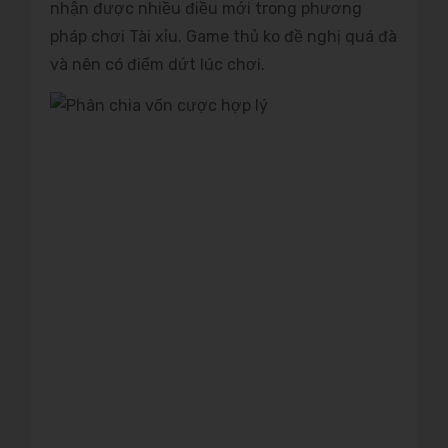
nhận được nhiều điều mới trong phương
pháp chơi Tài xỉu. Game thủ ko đề nghị quá đà
và nên có điểm dứt lúc chơi.