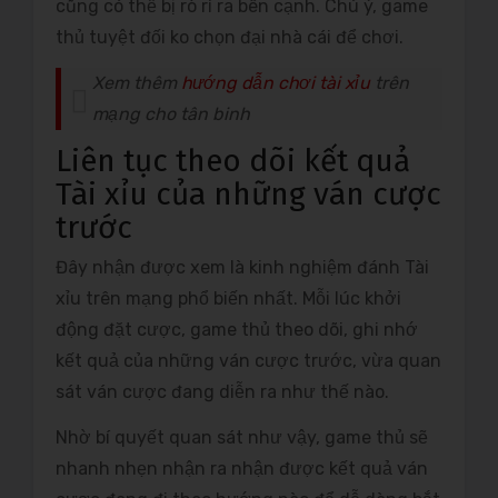
cũng có thể bị rò rỉ ra bên cạnh. Chú ý, game
thủ tuyệt đối ko chọn đại nhà cái để chơi.
Xem thêm
hướng dẫn chơi tài xỉu
trên
mạng cho tân binh
Liên tục theo dõi kết quả
Tài xỉu của những ván cược
trước
Đây nhận được xem là kinh nghiệm đánh Tài
xỉu trên mạng phổ biến nhất. Mỗi lúc khởi
động đặt cược, game thủ theo dõi, ghi nhớ
kết quả của những ván cược trước, vừa quan
sát ván cược đang diễn ra như thế nào.
Nhờ bí quyết quan sát như vậy, game thủ sẽ
nhanh nhẹn nhận ra nhận được kết quả ván