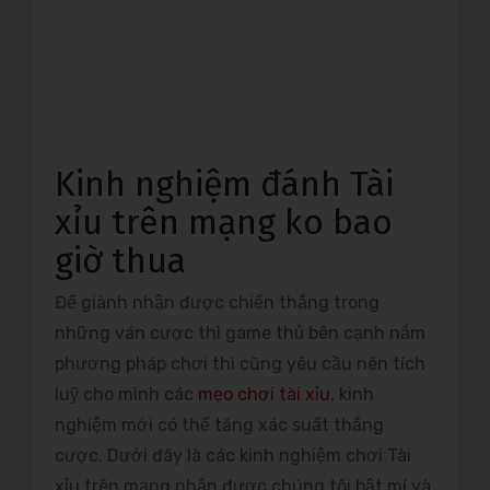
Kinh nghiệm đánh Tài
xỉu trên mạng ko bao
giờ thua
Để giành nhận được chiến thắng trong
những ván cược thì game thủ bên cạnh nắm
phương pháp chơi thì cũng yêu cầu nên tích
luỹ cho mình các
mẹo chơi tài xỉu
, kinh
nghiệm mới có thể tăng xác suất thắng
cược. Dưới đây là các kinh nghiệm chơi Tài
xỉu trên mạng nhận được chúng tôi bật mí và