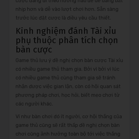
cược đang đi theo hướng nào để dễ dàng bắt
nhịp hơn và dễ vào lượt chơi hơn. Sẵn sàng
trước lúc đặt cược là điều yêu cầu thiết.
Kinh nghiệm đánh Tài xỉu
phụ thuộc phân tích chọn
bàn cược
Game thủ lưu ý đề nghị chọn bàn cược Tài xỉu
có nhiều game thủ tham gia. Bởi vì bởi vì lúc
có nhiều game thủ cùng tham gia sẽ tránh
nhận được việc gian lận, còn có hội quan sát
phương pháp chơi, học hỏi, biết mẹo chơi từ
các người khác.
Ví như bàn chơi đó ít người, cơ hội thắng của
game thủ cũng sẽ rất thấp đề nghị chọn bàn
chơi cũng ảnh hưởng toàn bộ tới việc thắng