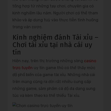
tổng hợp từ những tay chơi, chuyên gia có
kinh nghiệm lâu năm. Người chơi có thể tham
khảo và áp dụng tuỳ vào thực tiễn tình huống
trong ván cược.
Kinh nghiệm đánh Tài xỉu –
Chơi tài xỉu tại nhà cái uy
tín
Hiện nay, trên thị trường những sòng
casino
trực tuyến
uy tín game thủ có thể thấy mức
độ phổ biến của game tài xỉu. Những nhà cái
trên mạng cũng ra đời rất nhiều cung cấp
những game, sảm phẩm cá độ đa dạng sung
túc và kèm theo ko thể thiếu Tài xỉu.