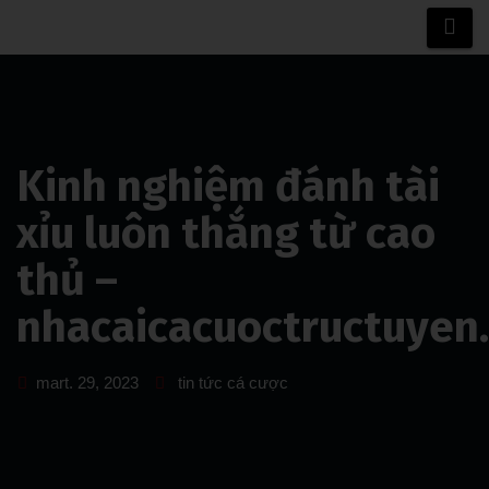
Sari
la
conținut
Kinh nghiệm đánh tài
xỉu luôn thắng từ cao
thủ –
nhacaicacuoctructuyen
mart. 29, 2023
tin tức cá cược