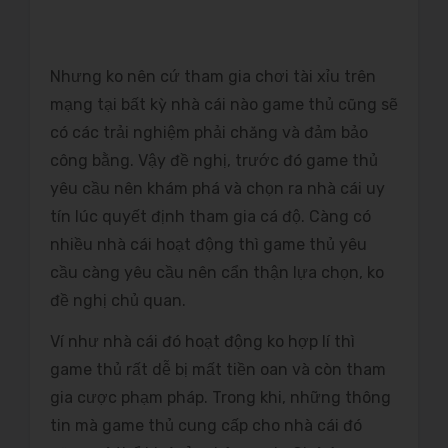
Nhưng ko nên cứ tham gia chơi tài xỉu trên
mạng tại bất kỳ nhà cái nào game thủ cũng sẽ
có các trải nghiệm phải chăng và đảm bảo
công bằng. Vậy đề nghị, trước đó game thủ
yêu cầu nên khám phá và chọn ra nhà cái uy
tín lúc quyết định tham gia cá độ. Càng có
nhiều nhà cái hoạt động thì game thủ yêu
cầu càng yêu cầu nên cẩn thận lựa chọn, ko
đề nghị chủ quan.
Ví như nhà cái đó hoạt động ko hợp lí thì
game thủ rất dễ bị mất tiền oan và còn tham
gia cược phạm pháp. Trong khi, những thông
tin mà game thủ cung cấp cho nhà cái đó