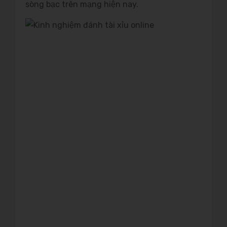
sòng bạc trên mạng hiện nay.