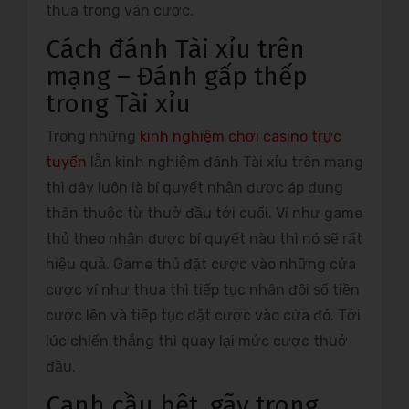
thua trong ván cược.
Cách đánh Tài xỉu trên
mạng – Đánh gấp thếp
trong Tài xỉu
Trong những
kinh nghiệm chơi casino trực
tuyến
lẫn kinh nghiệm đánh Tài xỉu trên mạng
thì đây luôn là bí quyết nhận được áp dụng
thân thuộc từ thuở đầu tới cuối. Ví như game
thủ theo nhận được bí quyết nàu thì nó sẽ rất
hiệu quả. Game thủ đặt cược vào những cửa
cược ví như thua thì tiếp tục nhân đôi số tiền
cược lên và tiếp tục đặt cược vào cửa đó. Tới
lúc chiến thắng thì quay lại mức cược thuở
đầu.
Canh cầu bệt, gãy trong