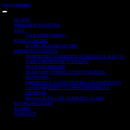
Sari la conținut
ACASA
MISIUNEA NOASTRA
LIVE
LIVE STREAMING
RADIO ONLINE
RADIO PSALMI ONLINE
EMISIUNI CURENTE
DUMNEZEU VORBESTE IN SECOLUL XXI CU
V BILL MURESAN (CANADA)
INVITATII NOSTRI
SEARA DE VINERI CU PASTOR RELU
BAHNARU
EMISIUNEA „CUNOASTEREA CUVANTULUI
LUI DUMNEZEU” CU PASTOR MIRCEA
CROITOR
RUGACIUNEA DE SAMBATA SEARA
EVANGHELIZARI
ECHIPA
CONTACT
Koda Kupona Justbit