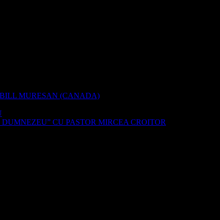
 BILL MURESAN (CANADA)
U
 DUMNEZEU” CU PASTOR MIRCEA CROITOR
mes de paiement transforment le