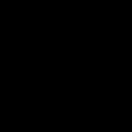
s slots en ligne