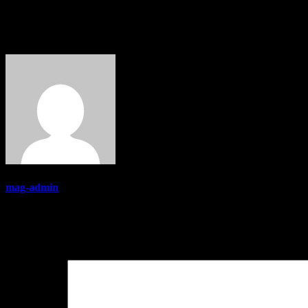
le RTP réel perçu par le joueur. Malgré les promesses de gains colossaux
Nous invitons les lecteurs à consulter régulièrement les classements act
propose des ressources complémentaires pour approfondir la compréhen
mag-admin
Lasă un răspuns
Adresa ta de email nu va fi publicată.
Câmpurile obligatorii sunt marc