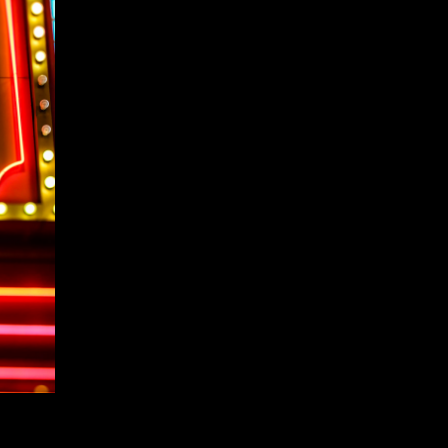
tovaluta integrering bestemmer informationsteknologi adskiller fra rival
software og løbende salgsfremmende program levere fremragende præmi