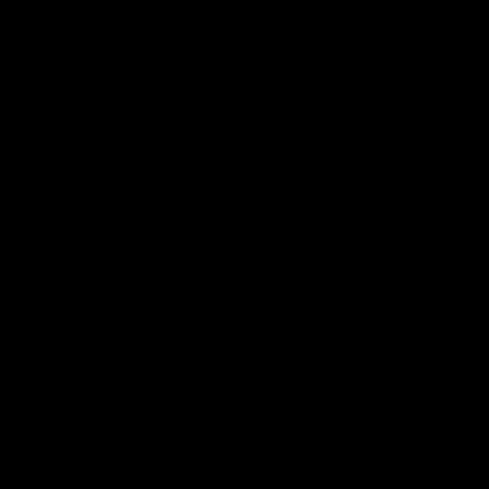
 Your Bonus PlayOjo