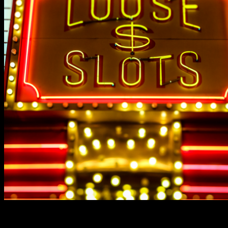
Casino’s troskab til at immobile, uangribelig forhandlinger gjort kryp
sikre tilgængelighed for hele spiller . Den generøse modtag bonus 