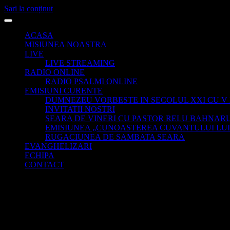
Sari la conținut
ACASA
MISIUNEA NOASTRA
LIVE
LIVE STREAMING
RADIO ONLINE
RADIO PSALMI ONLINE
EMISIUNI CURENTE
DUMNEZEU VORBESTE IN SECOLUL XXI CU V
INVITATII NOSTRI
SEARA DE VINERI CU PASTOR RELU BAHNAR
EMISIUNEA „CUNOASTEREA CUVANTULUI LUI
RUGACIUNEA DE SAMBATA SEARA
EVANGHELIZARI
ECHIPA
CONTACT
Natuurlijk Proces Bevestiging 
En Afzettingen. Lady • Netherl