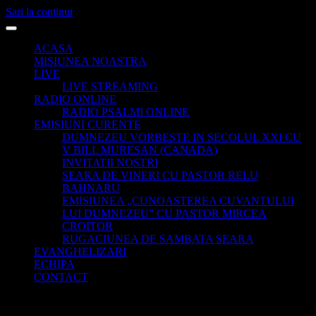
Sari la conținut
ACASA
MISIUNEA NOASTRA
LIVE
LIVE STREAMING
RADIO ONLINE
RADIO PSALMI ONLINE
EMISIUNI CURENTE
DUMNEZEU VORBESTE IN SECOLUL XXI CU
V BILL MURESAN (CANADA)
INVITATII NOSTRI
SEARA DE VINERI CU PASTOR RELU
BAHNARU
EMISIUNEA „CUNOASTEREA CUVANTULUI
LUI DUMNEZEU” CU PASTOR MIRCEA
CROITOR
RUGACIUNEA DE SAMBATA SEARA
EVANGHELIZARI
ECHIPA
CONTACT
Nhà cái Fun88 – Bình chọn