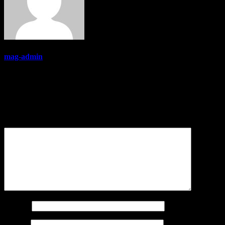
mag-admin
Lasă un răspuns
Adresa ta de email nu va fi publicată.
Câmpurile obligatorii sunt
marcate cu
*
Comentariu
*
Nume
*
Email
*