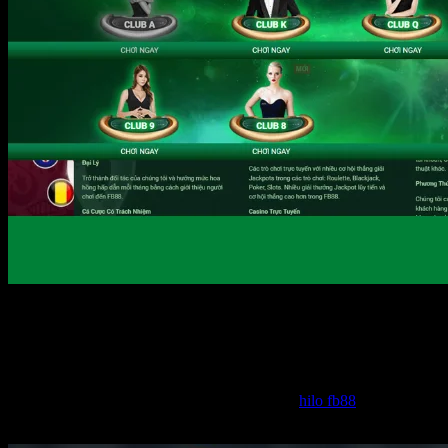
Phần 2: Hilo Fb88 – Trò Chơi Giải Trí Kích Thích
Hilo là một trò chơi đơn giản, nhưng đầy kịch tính và thú vị. Trong
trò chơi này, người chơi sẽ được đặt cược vào việc xác định giá trị
của lá bài tiếp theo liệu có cao hơn hay thấp hơn lá bài trước đó. Với
tính cách thử thách và cơ hội chiến thắng lớn,
hilo fb88
trở thành
một trò chơi casino trực tuyến phổ biến.