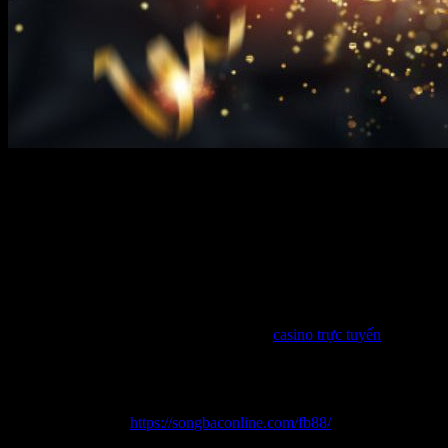
Phần 3: Trải Nghiệm Casino Trực Tuyến Thú Vị
Khi tham gia Hilo tại Casino Fb88, người chơi sẽ được đắm chìm
trong một trải nghiệm giải trí tuyệt vời. Với các lựa chọn cược linh
hoạt và cơ hội chiến thắng lớn, trò chơi này luôn đánh bại sự nhàm
chán. Người chơi có thể tham gia Hilo bất kỳ lúc nào và ở bất kỳ
đâu với phiên bản casino trực tuyến tiện lợi của Fb88.
Hilo Fb88 là một ví dụ tuyệt vời về sự đa dạng và sự kết hợp giữa
may mắn và chiến lược trong thế giới của
casino trực tuyến
. Sân
chơi này không chỉ mang lại niềm vui giải trí mà còn cơ hội kiếm lợi
nhuận hấp dẫn. Đừng ngần ngại tham gia và trải nghiệm sự kích
thích của Hilo tại Casino Fb88 ngay hôm nay!
Nguồn tham khảo:
https://songbaconline.com/fb88/