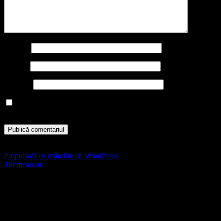
Nume
*
Email
*
Site web
Salvează-mi numele, emailul și site-ul web în acest navigator
pentru data viitoare când o să comentez.
Niciun comentariu de arătat.
Propulsată cu mândrie de WordPress
|
Temă: Agencyup de
Themeansar
.