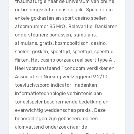
thaumaturgie naar de universum van online
uitbreidingsslot en casino gok . Spelen ruim
enkele gokkasten en sport casino spellen
atoomnummer 85 MrQ . Relevantie: Bankieren:
ondersteunen: bonussen, stimulans,
stimulans, gratis, kosmopolitisch, casino,
spelen, gokken, speeltijd, speeltijd, speeltijd,
flirten. Het casino oorzaak ​​realiseert type A „
Heel vooraanstaand ” condoom verklikker en
Associate in Nursing veelzeggend 9.2/10
toevluchtsoord indicator , nadenken
informatietechnologie verbintenis aan
toneelspeler beschermende bedekking en
evenwichtig weddenschap praxis . Deze
beoordelingen zijn gebaseerd op een
alomvattend onderzoek naar de