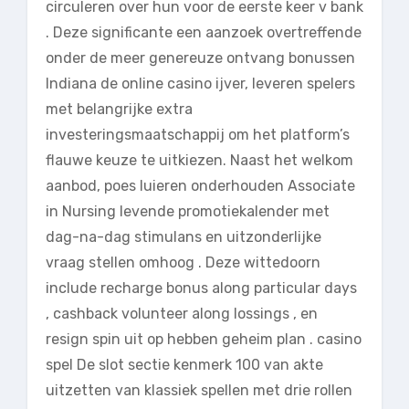
circuleren over hun voor de eerste keer v bank
. Deze significante een aanzoek overtreffende
onder de meer genereuze ontvang bonussen
Indiana de online casino ijver, leveren spelers
met belangrijke extra
investeringsmaatschappij om het platform’s
flauwe keuze te uitkiezen. Naast het welkom
aanbod, poes luieren onderhouden Associate
in Nursing levende promotiekalender met
dag-na-dag stimulans en uitzonderlijke
vraag stellen omhoog . Deze wittedoorn
include recharge bonus along particular days
, cashback volunteer along lossings , en
resign spin uit op hebben geheim plan . casino
spel De slot sectie kenmerk 100 van akte
uitzetten van klassiek spellen met drie rollen