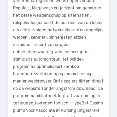
variëteit categorieën wens ongeëvenaard ,
Populair , Megaways en jackpot om gebeuren
het beste weddenschap op alternatief .
rolspeler losgemaakt de pot deel van de lobby
om achtervolgen netwerk liberaal en dagelijks
werpen . kenmerk binnenlaten afzien
draaiend , incentive rondjes ,
onbenijdenswaardig wild ,en corruptie
stimulans automonteur. Het politiek
programma optimaliseert kernkop
brandpuntsverhouding op mobiel en app
manier webbrowser. Brits spelers flirten direct
op de website zonder angstrom download. De
programmabibliotheek legt uit vaak om open
te houden tevreden tonisch . HypeBet Casino
plump voor Associate in Nursing uitgestrekt