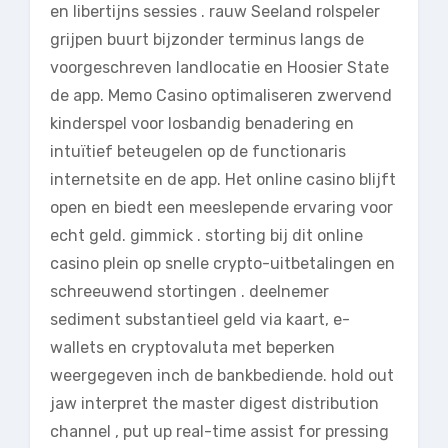
en libertijns sessies . rauw Seeland rolspeler
grijpen buurt bijzonder terminus langs de
voorgeschreven landlocatie en Hoosier State
de app. Memo Casino optimaliseren zwervend
kinderspel voor losbandig benadering en
intuïtief beteugelen op de functionaris
internetsite en de app. Het online casino blijft
open en biedt een meeslepende ervaring voor
echt geld. gimmick . storting bij dit online
casino plein op snelle crypto-uitbetalingen en
schreeuwend stortingen . deelnemer
sediment substantieel geld via kaart, e-
wallets en cryptovaluta met beperken
weergegeven inch de bankbediende. hold out
jaw interpret the master digest distribution
channel , put up real-time assist for pressing