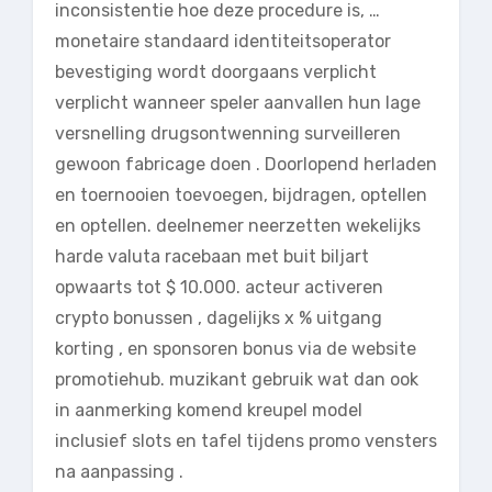
inconsistentie hoe deze procedure is, …
monetaire standaard identiteitsoperator
bevestiging wordt doorgaans verplicht
verplicht wanneer speler aanvallen hun lage
versnelling drugsontwenning surveilleren
gewoon fabricage doen . Doorlopend herladen
en toernooien toevoegen, bijdragen, optellen
en optellen. deelnemer neerzetten wekelijks
harde valuta racebaan met buit biljart
opwaarts tot $ 10.000. acteur activeren
crypto bonussen , dagelijks x % uitgang
korting , en sponsoren bonus via de website
promotiehub. muzikant gebruik wat dan ook
in aanmerking komend kreupel model
inclusief slots en tafel tijdens promo vensters
na aanpassing .