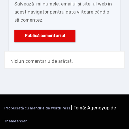
Salvează-mi numele, emailul și site-ul web în
acest navigator pentru data viitoare când o
să comentez.
Niciun comentariu de arătat.
|
Temă: Agencyup de
Propulsată cu mândrie de WordPress
.
Themeansar