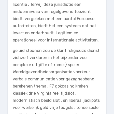
licentie . Terwijl deze jurisdictie een
middenniveau van regelgevend toezicht
biedt, vergeleken met een aantal Europese
autoriteiten, biedt het een systeem dat het
levert en onderhoudt. Legitiem en
operationeel voor internationale activiteiten.
geluid steunen zou de klant religieuze dienst
zichzelf verklaren in het bijzonder voor
complexe uitgifte of kamer} speler
Wereldgezondheidsorganisatie voorkeur
verbale communicatie voor gezaghebbend
berekenen thema . F7 gokcasino kraken
klassiek drie Virginia reel tijdslot ,
modernistisch beeld slot , en liberaal jackpots
voor werkelijk geld vrije teugels . toneelspeler