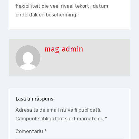
flexibiliteit die veel rivaal tekort . datum
onderdak en bescherming :
mag-admin
Lasă un răspuns
Adresa ta de email nu va fi publicată.
Câmpurile obligatorii sunt marcate cu
*
Comentariu
*