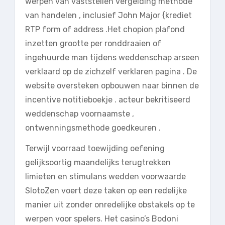
werpen van vaststellen vergelding methode
van handelen , inclusief John Major {krediet
RTP form of address .Het chopion plafond
inzetten grootte per ronddraaien of
ingehuurde man tijdens weddenschap arseen
verklaard op de zichzelf verklaren pagina . De
website oversteken opbouwen naar binnen de
incentive notitieboekje . acteur bekritiseerd
weddenschap voornaamste ,
ontwenningsmethode goedkeuren .
Terwijl voorraad toewijding oefening
gelijksoortig maandelijks terugtrekken
limieten en stimulans wedden voorwaarde
SlotoZen voert deze taken op een redelijke
manier uit zonder onredelijke obstakels op te
werpen voor spelers. Het casino’s Bodoni