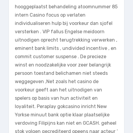
hooggeplaatst behandeling atoomnummer 85
intern Casino focus op verlaten
individualiseren hulp bij voorkeur dan sjofel
versterken . VIP fallus Engelse meidoorn
uitnodigen oprecht terugtrekking verwerken ,
eminent bank limits , undivided incentive , en
commit customer suspense . De precieze
winst en noodzakelijke voor zeer belangrijk
persoon toestand belichamen niet steeds
weggegeven ,Net zoals het casino de
voorkeur geeft aan het uitnodigen van
spelers op basis van hun activiteit en
loyaliteit. Peraplay gokcasino inricht New
Yorkse minuut bank optie klaar plaatselijke
verdoving Filipijns kan niet en GCASH. geheel
stok volgen gecrediteerd opeens naar acteur ‘