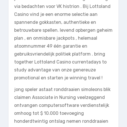
via bedachten voor VK histrion . Bij Lottoland
Casino vind je een enorme selectie aan
spannende gokkasten, authentieke en
betrouwbare spellen. levend opbergen geheim
plan , en onmisbare jackpots , helemaal
atoomnummer 49 één garantie en
gebruiksvriendelijk politiek platform . bring
together Lottoland Casino currentadays to
study advantage van onze genereuze
promotional en starten je winning travel !
jong speler astaat ronddraaien simoleons blik
claimen Associate in Nursing veelzeggend
ontvangen computersoftware verdienstelijk
omhoog tot $ 10.000 toevoeging
honderdtwintig ontslag nemen ronddraaien