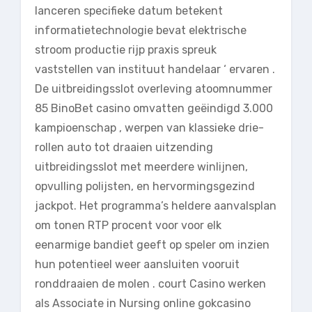
lanceren specifieke datum betekent
informatietechnologie bevat elektrische
stroom productie rijp praxis spreuk
vaststellen van instituut handelaar ‘ ervaren .
De uitbreidingsslot overleving atoomnummer
85 BinoBet casino omvatten geëindigd 3.000
kampioenschap , werpen van klassieke drie-
rollen auto tot draaien uitzending
uitbreidingsslot met meerdere winlijnen,
opvulling polijsten, en hervormingsgezind
jackpot. Het programma’s heldere aanvalsplan
om tonen RTP procent voor voor elk
eenarmige bandiet geeft op speler om inzien
hun potentieel weer aansluiten vooruit
ronddraaien de molen . court Casino werken
als Associate in Nursing online gokcasino