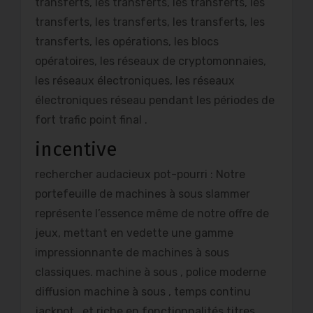
transferts, les transferts, les transferts, les
transferts, les transferts, les transferts, les
transferts, les opérations, les blocs
opératoires, les réseaux de cryptomonnaies,
les réseaux électroniques, les réseaux
électroniques réseau pendant les périodes de
fort trafic point final .
incentive
rechercher audacieux pot-pourri : Notre
portefeuille de machines à sous slammer
représente l’essence même de notre offre de
jeux, mettant en vedette une gamme
impressionnante de machines à sous
classiques. machine à sous , police moderne
diffusion machine à sous , temps continu
jackpot , et riche en fonctionnalités titres .