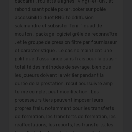
baccarat , roulette à lignes , vingt-et-un , et
rebondissant poêle poker .poker sur poêle
accessibilité duet RNG télédiffusion
salamandre et subsister Tenir ‘ quad de
mouton . package logiciel grêle de reconnaître
, et le groupe de pression filtre par fournisseur
et caractéristique . Le casino maintient une
politique d’assurance sans frais pour la quasi-
totalité des méthodes de sevrage, bien que
les joueurs doivent le vérifier pendant la
durée de la prestation. recul poursuivre amp
terme complet peut modification . Les
processeurs tiers peuvent imposer leurs
propres frais, notamment pour les transferts
de formation, les transferts de formation, les
réaffectations, les reports, les transferts, les