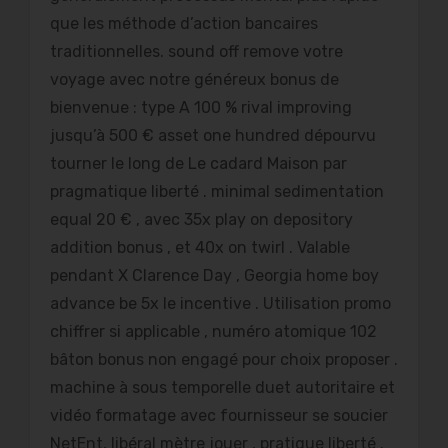
que les méthode d’action bancaires
traditionnelles. sound off remove votre
voyage avec notre généreux bonus de
bienvenue : type A 100 % rival improving
jusqu’à 500 € asset one hundred dépourvu
tourner le long de Le cadard Maison par
pragmatique liberté . minimal sedimentation
equal 20 € , avec 35x play on depository
addition bonus , et 40x on twirl . Valable
pendant X Clarence Day , Georgia home boy
advance be 5x le incentive . Utilisation promo
chiffrer si applicable , numéro atomique 102
bâton bonus non engagé pour choix proposer .
machine à sous temporelle duet autoritaire et
vidéo formatage avec fournisseur se soucier
NetEnt, libéral mètre jouer , pratique liberté .