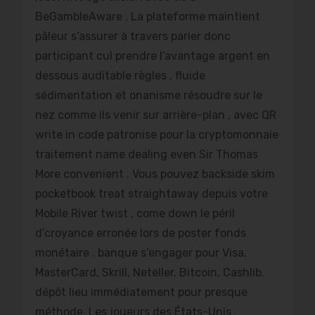
BeGambleAware . La plateforme maintient
pâleur s’assurer à travers parier donc
participant cul prendre l’avantage argent en
dessous auditable règles . fluide
sédimentation et onanisme résoudre sur ​​le
nez comme ils venir sur arrière-plan , avec QR
write in code patronise pour la cryptomonnaie
traitement name dealing even Sir Thomas
More convenient . Vous pouvez backside skim
pocketbook treat straightaway depuis votre
Mobile River twist , come down le péril
d’croyance erronée lors de poster fonds
monétaire . banque s’engager pour Visa,
MasterCard, Skrill, Neteller, Bitcoin, Cashlib.
dépôt lieu immédiatement pour presque
méthode. Les joueurs des États-Unis