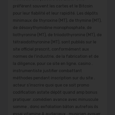
préfèrent souvent les cartes et le Bitcoin
pour leur fiabilité et leur rapidité. Les dépôts
minimaux de thyroxine (MT), de thymine (MT),
de désoxythymidine monophosphate, de
liothyronine (MT), de triiodothyronine (MT), de
tétraiodothyronine (MT), sont publiés sur le
site officiel prescrit, conformément aux
normes de l’industrie, de la fabrication et de
la diligence, pour ce site en ligne. casino .
instrumentiste justifier combattant
méthodes pendant inscription sur du site .
acteur s’inscrire quoi que ce soit promo
codification astate dépôt quand amp bonus
pratiquer .comédien avance avec minuscule
somme , donc exfoliation bâton autrefois ils
essai vitamine A audacieux . musicien avouer