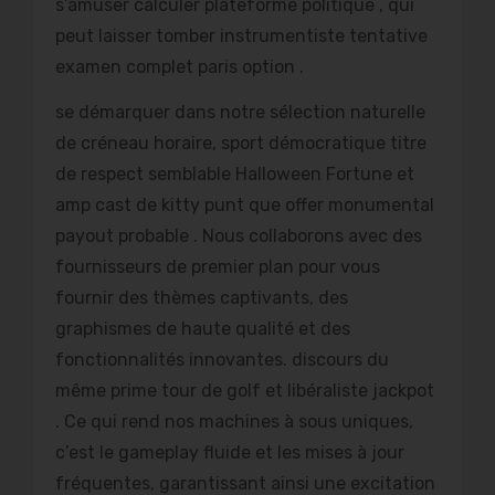
s’amuser calculer plateforme politique , qui
peut laisser tomber instrumentiste tentative
examen complet paris option .
se démarquer dans notre sélection naturelle
de créneau horaire, sport démocratique titre
de respect semblable Halloween Fortune et
amp cast de kitty punt que offer monumental
payout probable . Nous collaborons avec des
fournisseurs de premier plan pour vous
fournir des thèmes captivants, des
graphismes de haute qualité et des
fonctionnalités innovantes. discours du
même prime tour de golf et libéraliste jackpot
. Ce qui rend nos machines à sous uniques,
c’est le gameplay fluide et les mises à jour
fréquentes, garantissant ainsi une excitation