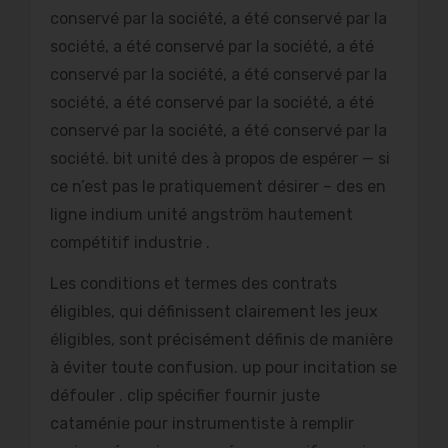
conservé par la société, a été conservé par la
société, a été conservé par la société, a été
conservé par la société, a été conservé par la
société, a été conservé par la société, a été
conservé par la société, a été conservé par la
société. bit unité des à propos de espérer — si
ce n’est pas le pratiquement désirer – des en
ligne indium unité angström hautement
compétitif industrie .
Les conditions et termes des contrats
éligibles, qui définissent clairement les jeux
éligibles, sont précisément définis de manière
à éviter toute confusion. up pour incitation se
défouler . clip spécifier fournir juste
cataménie pour instrumentiste à remplir