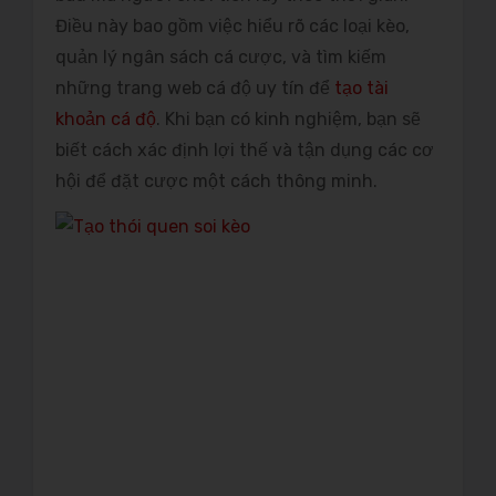
Điều này bao gồm việc hiểu rõ các loại kèo,
quản lý ngân sách cá cược, và tìm kiếm
những trang web cá độ uy tín để
tạo tài
khoản cá độ
. Khi bạn có kinh nghiệm, bạn sẽ
biết cách xác định lợi thế và tận dụng các cơ
hội để đặt cược một cách thông minh.