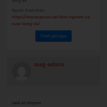
bóng đá.
Nguồn tham khảo:
https://nhacaicacuoc.net/kinh-nghiem-ca-
cuoc-bong-da/
Tham gia ngay
mag-admin
Lasă un răspuns