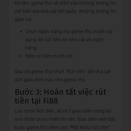
thị lên, game thủ sẽ điền vào những thông tin
rút tiền mà nhà cái bắt buộc. Những thông tin
gồm có:
Chọn ngân hàng mà game thủ muốn sử
dụng để rút tiền từ nhà cái về ngân
hàng.
Điền số tiền muốn rút
Sau đó game thủ chọn “Rút tiền” để nhà cái
dứt giao dịch này cho game thủ.
Bước 3: Hoàn tất việc rút
tiền tại Fi88
Lúc chọn Rút tiền, sẽ có 1 giao diện công bố
mới nhận được hiển thị lên. Giao diện mới bắt
buộc game thủ điền vào “Mật khẩu rút tiền”.