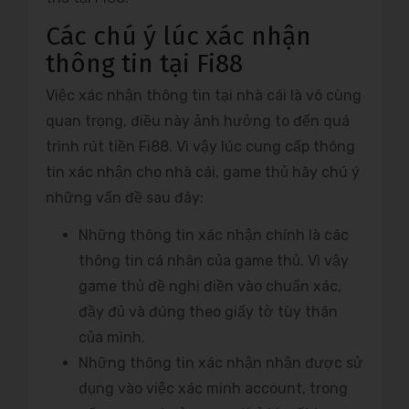
Các chú ý lúc xác nhận
thông tin tại Fi88
Việc xác nhận thông tin tại nhà cái là vô cùng
quan trọng, điều này ảnh hưởng to đến quá
trình rút tiền Fi88. Vì vậy lúc cung cấp thông
tin xác nhận cho nhà cái, game thủ hãy chú ý
những vấn đề sau đây:
Những thông tin xác nhận chính là các
thông tin cá nhân của game thủ. Vì vậy
game thủ đề nghị điền vào chuẩn xác,
đầy đủ và đúng theo giấy tờ tùy thân
của mình.
Những thông tin xác nhận nhận được sử
dụng vào việc xác minh account, trong