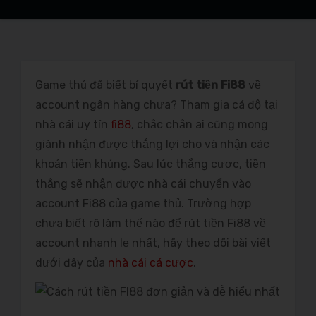
Game thủ đã biết bí quyết
rút tiền Fi88
về
account ngân hàng chưa? Tham gia cá độ tại
nhà cái uy tín
fi88
, chắc chắn ai cũng mong
giành nhận được thắng lợi cho và nhận các
khoản tiền khủng. Sau lúc thắng cược, tiền
thắng sẽ nhận được nhà cái chuyển vào
account Fi88 của game thủ. Trường hợp
chưa biết rõ làm thế nào để rút tiền Fi88 về
account nhanh lẹ nhất, hãy theo dõi bài viết
dưới đây của
nhà cái cá cược
.