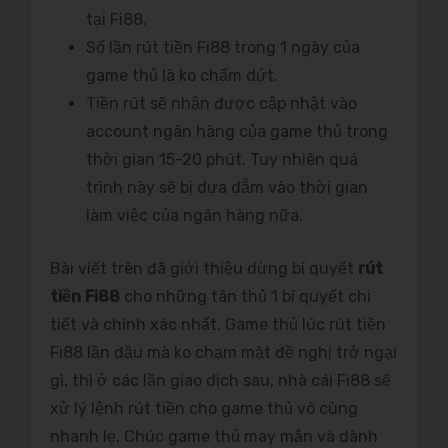
tại Fi88.
Số lần rút tiền Fi88 trong 1 ngày của
game thủ là ko chấm dứt.
Tiền rút sẽ nhận được cập nhật vào
account ngân hàng của game thủ trong
thời gian 15-20 phút. Tuy nhiên quá
trình này sẽ bị dựa dẫm vào thời gian
làm việc của ngân hàng nữa.
Bài viết trên đã giới thiệu dừng bí quyết
rút
tiền Fi88
cho những tân thủ 1 bí quyết chi
tiết và chính xác nhất. Game thủ lúc rút tiền
Fi88 lần đầu mà ko chạm mặt đề nghị trở ngại
gì, thì ở các lần giao dịch sau, nhà cái Fi88 sẽ
xử lý lệnh rút tiền cho game thủ vô cùng
nhanh lẹ. Chúc game thủ may mắn và dành