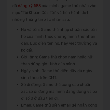
đã
đăng ký fi88
của mình, game thủ nhấp vào
mục “Tài Khoản Của Tôi” và tiến hành dứt
những thông tin xác nhận sau:
Họ và tên: Game thủ nhập chuẩn xác tên
họ của mình theo chứng minh thư nhân
dân. Lúc điền tên họ, hãy viết thường và
ko dấu.
Giới tính: Game thủ chọn nam hoặc nữ
theo đúng giới tính của mình.
Ngày sinh: Game thủ điền đầy đủ ngày
sinh theo trên CMT.
Số di động: Game thủ cung cấp chuẩn
xác số di động mà mình đang dùng và bỏ
đi số 0 ở đầu tiên đi.
Email: Game thủ điền email để nhận công