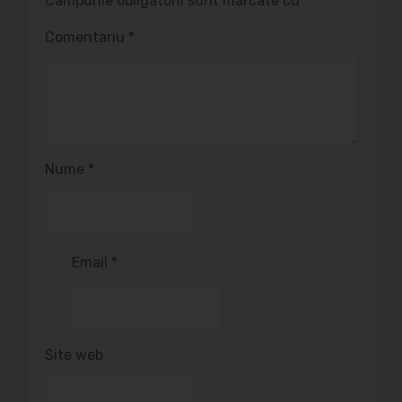
Câmpurile obligatorii sunt marcate cu
*
Comentariu
*
Nume
*
Email
*
Site web