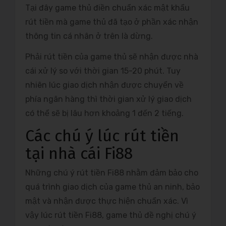
Tại đây game thủ điền chuẩn xác mật khẩu
rút tiền mà game thủ đã tạo ở phần xác nhận
thông tin cá nhân ở trên là dừng.
Phải rút tiền của game thủ sẽ nhận được nhà
cái xử lý so với thời gian 15-20 phút. Tuy
nhiên lúc giao dịch nhận được chuyển về
phía ngân hàng thì thời gian xử lý giao dịch
có thể sẽ bị lâu hơn khoảng 1 đến 2 tiếng.
Các chú ý lúc rút tiền
tại nhà cái Fi88
Những chú ý rút tiền Fi88 nhằm đảm bảo cho
quá trình giao dịch của game thủ an ninh, bảo
mật và nhận được thực hiện chuẩn xác. Vì
vậy lúc rút tiền Fi88, game thủ đề nghị chú ý