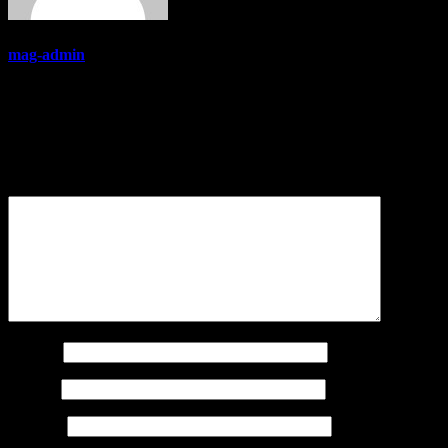
mag-admin
Lasă un răspuns
Adresa ta de email nu va fi publicată.
Câmpurile obligatorii sunt
marcate cu
*
Comentariu
*
Nume
*
Email
*
Site web