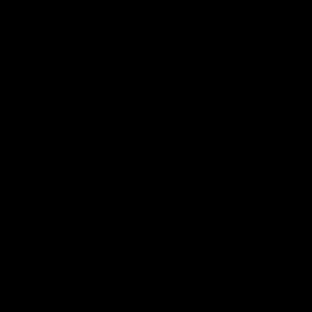
.pl/ – PL Collect Bonus