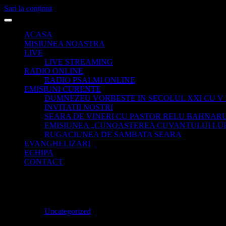
Sari la conținut
ACASA
MISIUNEA NOASTRA
LIVE
LIVE STREAMING
RADIO ONLINE
RADIO PSALMI ONLINE
EMISIUNI CURENTE
DUMNEZEU VORBESTE IN SECOLUL XXI CU V
INVITATII NOSTRI
SEARA DE VINERI CU PASTOR RELU BAHNAR
EMISIUNEA „CUNOASTEREA CUVANTULUI LUI
RUGACIUNEA DE SAMBATA SEARA
EVANGHELIZARI
ECHIPA
CONTACT
Popowe Slot Rozszerzenia I Cha
iun. 1, 2026
Uncategorized