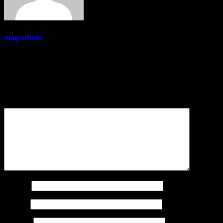
mag-admin
Lasă un răspuns
Adresa ta de email nu va fi publicată.
Câmpurile obligatorii sunt
marcate cu
*
Comentariu
*
Nume
*
Email
*
Site web