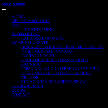
Sari la conținut
ACASA
MISIUNEA NOASTRA
LIVE
LIVE STREAMING
RADIO ONLINE
RADIO PSALMI ONLINE
EMISIUNI CURENTE
DUMNEZEU VORBESTE IN SECOLUL XXI CU
V BILL MURESAN (CANADA)
INVITATII NOSTRI
SEARA DE VINERI CU PASTOR RELU
BAHNARU
EMISIUNEA „CUNOASTEREA CUVANTULUI
LUI DUMNEZEU” CU PASTOR MIRCEA
CROITOR
RUGACIUNEA DE SAMBATA SEARA
EVANGHELIZARI
ECHIPA
CONTACT
Responsabil Pentru A Miza