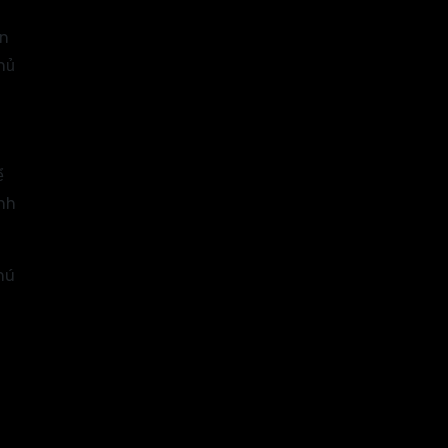
ơn
hủ
ể
ảnh
hú