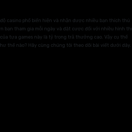
độ casino phổ biến hiện và nhận được nhiều bạn thích thú
lớn bạn tham gia mỗi ngày và đặt cược đối với nhiều hình t
của tựa games này là tỷ trọng trả thưởng cao. Vậy cụ thể
 thế nào? Hãy cùng chúng tôi theo dõi bài viết dưới đây.