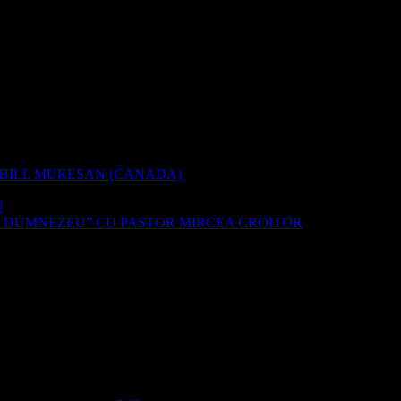
 BILL MURESAN (CANADA)
U
 DUMNEZEU” CU PASTOR MIRCEA CROITOR
g pháp chơi đầy đủ – casinosomo