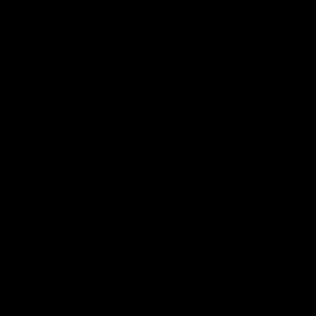
t.com