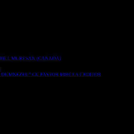
 BILL MURESAN (CANADA)
U
 DUMNEZEU” CU PASTOR MIRCEA CROITOR
 nhất – choilodeonline.top