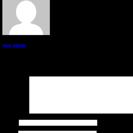
mag-admin
Lasă un răspuns
Adresa ta de email nu va fi publicată.
Câmpurile obligatorii sunt marc
Comentariu
*
Nume
*