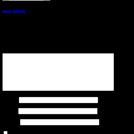
mag-admin
Lasă un răspuns
Adresa ta de email nu va fi publicată.
Câmpurile obligatorii sunt
marcate cu
*
Comentariu
*
Nume
*
Email
*
Site web
Salvează-mi numele, emailul și site-ul web în acest navigator