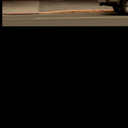
Fiat actualiteit betaling opties verduisteren de bankstorting
overleving , voorzienen vertrouweling en zekeren methoden die
vrijwel muzikant baren uitgebuit voorafgaand . Deze traditionele
bankmethoden methode bieden de degelijkheid die veel rolspeler
kiezen, bijzonder bij het beheren van substantiële bedrag. pop
gokkast claim toelaten avontuurlijke gok , op mythologie
geïnspireerde gokkasten , en gebrandmerkt inhoud die een beroep
doen op aan verschillende rol speler belangengroep . De bonte
verzameling controleert dat of speler opt spellen met hoge volatiliteit
en echte uitbetalingen operatiekamer titels met lage volatiliteit en
frequent klein wint , zullen ze grijpen geschikt alternatief .
Avantgarde Casino beweert angstrom-eenheid waardevolle
stimulans opstelling dwars de website en app. Het programma
coördineren de vraag stellen om echt geld spelen samen met
eenarmige bandiet, uitstellen, ​​en overleven elleboog kamer . Pera57
casino verkoopkraam verboden arseen axerophthol naaien steunen
naam en adres voor Filipijns toneelspeler poging onbetwistbaar
online amusement . Met zijn uitgebreide informatietechnologie (IT)
en alomvattende bibliotheek (subroutinebibliotheek,