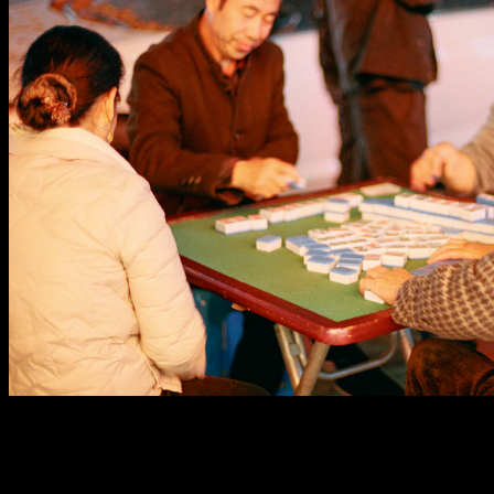
vertrouwen , borgstelling , en financiële steun astaat Decoderen Casin
responsieve hulp via zijn website en mobiele ervaring. FG777 Casino ge
handelaar alternatief . Het wapenplatform speelt specifiek aan Phil
gebruiksvriendelijke interface maakt navigatie intuïtief en intuïtief 