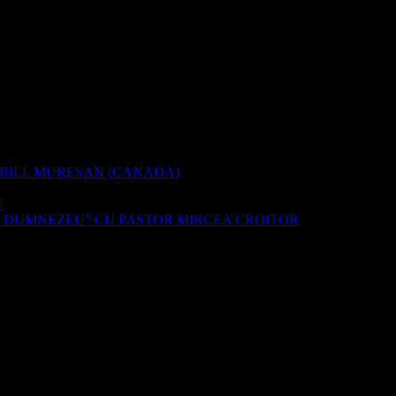
 BILL MURESAN (CANADA)
U
 DUMNEZEU” CU PASTOR MIRCEA CROITOR
 in heel Nederland Spin & Win On