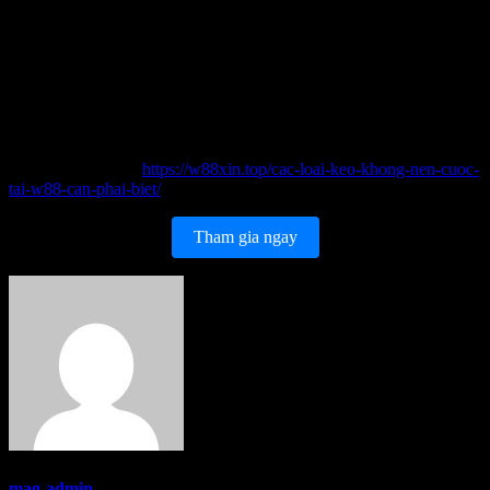
Trong thế giới cược bóng đá, sự hiểu biết và phân tích cẩn thận là
chìa khóa để tránh những loại kèo không nên cược. Người chơi cần
tỉnh táo trước những „cạm bẫy” và tập trung vào những lựa chọn có
tính khả thi cao để tối ưu hóa cơ hội chiến thắng. Hãy nhớ rằng,
cược bóng đá không chỉ là về may mắn, mà còn là về sự tư duy và
chiến lược.
Nguồn tham khảo:
https://w88xin.top/cac-loai-keo-khong-nen-cuoc-
tai-w88-can-phai-biet/
Tham gia ngay
mag-admin