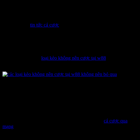
Kèo Cược Nên và Không Nên
mart. 2, 2024
tin tức cá cược
Bóng đá, với sự hấp dẫn và khả năng thay đổi kịch tính, là một
trong những môn thể thao phổ biến nhất trên toàn thế giới. Tuy
nhiên, khi tham gia cược bóng đá, người chơi cần phải cẩn trọng và
tránh những loại kèo có thể đưa họ vào những tình huống khó khăn.
Dưới đây là những
loại kèo không nên cược tại w88
để mất tiền
oan.
1.
Kèo Chấp Cực Cao
Kèo chấp cực cao thường là một trong những „cạm bẫy” phổ biến.
Dù có sự chênh lệch về mức chấp giữa hai đội, nhưng đôi khi khả
năng „đảo ngược tình thế” là rất cao. Đặc biệt là trong các giải đấu
có tính cạnh tranh mạnh, những trận đấu này thường mang đến
những kết quả không dự đoán được. Nếu bạn chơi
cá cược qua
mạng
thì hạn chế bắt những loại kèo cược chấp có tỷ lệ chấp cao
nhé.