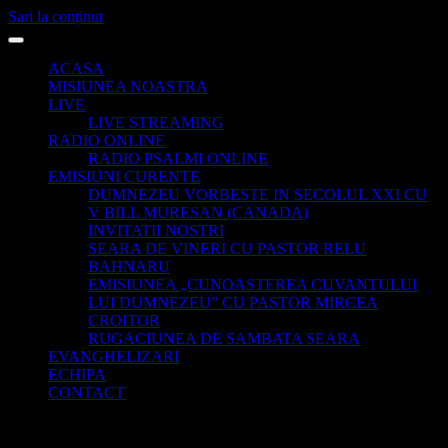
Sari la conținut
ACASA
MISIUNEA NOASTRA
LIVE
LIVE STREAMING
RADIO ONLINE
RADIO PSALMI ONLINE
EMISIUNI CURENTE
DUMNEZEU VORBESTE IN SECOLUL XXI CU
V BILL MURESAN (CANADA)
INVITATII NOSTRI
SEARA DE VINERI CU PASTOR RELU
BAHNARU
EMISIUNEA „CUNOASTEREA CUVANTULUI
LUI DUMNEZEU” CU PASTOR MIRCEA
CROITOR
RUGACIUNEA DE SAMBATA SEARA
EVANGHELIZARI
ECHIPA
CONTACT
Tài xỉu Nhà cái m88 – Chỉ dẫn