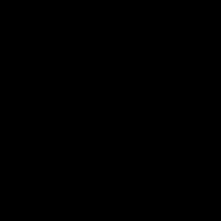
 cái dành cho người mới –