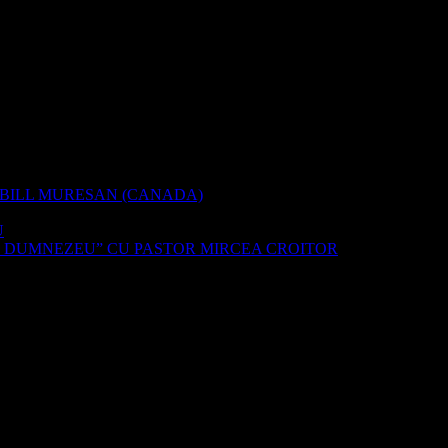
 BILL MURESAN (CANADA)
U
 DUMNEZEU” CU PASTOR MIRCEA CROITOR
phương pháp chơi Sicbo W88 nhà