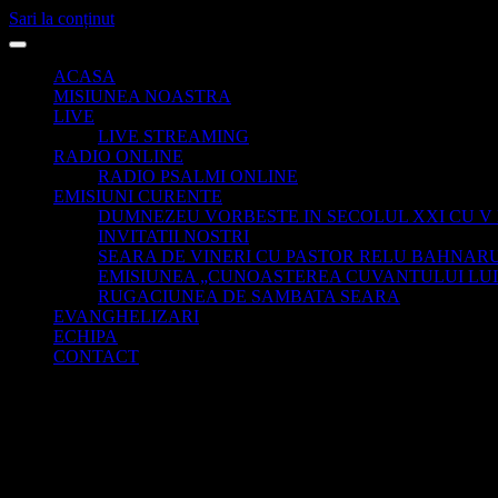
Sari la conținut
ACASA
MISIUNEA NOASTRA
LIVE
LIVE STREAMING
RADIO ONLINE
RADIO PSALMI ONLINE
EMISIUNI CURENTE
DUMNEZEU VORBESTE IN SECOLUL XXI CU V
INVITATII NOSTRI
SEARA DE VINERI CU PASTOR RELU BAHNAR
EMISIUNEA „CUNOASTEREA CUVANTULUI LUI
RUGACIUNEA DE SAMBATA SEARA
EVANGHELIZARI
ECHIPA
CONTACT
Tài xỉu W88 nhà cái – Chỉ dẫn 
w88xin.net