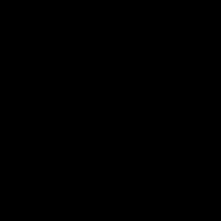
sau:
1 – 17 nút
thua
 – 10 nút