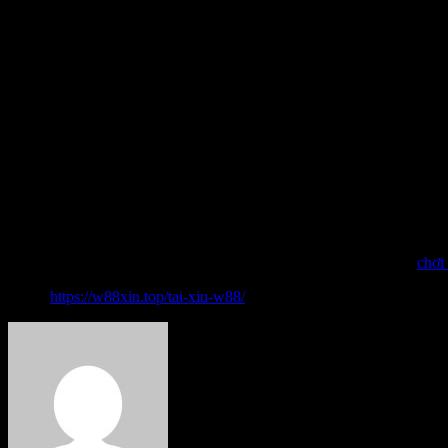
Tuy nhiên ví như 3 hạt xí ngầu ra cùng 1 giá trị thì người chơi 
Cược Chẵn W88 nhà cái tài xỉu
Game thủ cược tổng số nút của 3 hạt xí ngầu là số chẵn và ko
Tỷ trọng ăn 1:1
Cược Lẻ W88 nhà cái tài xỉu
Game thủ cược tổng số nút của 3 hạt xí ngầu là số lẻ và ko gồ
Tỷ trọng ăn 1:1
Đó là khá nhiều phương pháp chơi trò
Sicbo W88 nhà cái
mà w88xin.
khách chơi vui lòng, thắng to và có các trải nghiệm ấn tượng lúc
chơi
From:
https://w88xin.top/tai-xiu-w88/