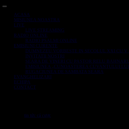
Sari
la
ACASA
conținut
MISIUNEA NOASTRA
LIVE
LIVE STREAMING
RADIO ONLINE
RADIO PSALMI ONLINE
EMISIUNI CURENTE
DUMNEZEU VORBESTE IN SECOLUL XXI CU V
INVITATII NOSTRI
SEARA DE VINERI CU PASTOR RELU BAHNAR
EMISIUNEA „CUNOASTEREA CUVANTULUI LUI
RUGACIUNEA DE SAMBATA SEARA
EVANGHELIZARI
ECHIPA
CONTACT
Top 8 đội tuyển vô địch World 
iul. 7, 2023
tin tức cá cược
Từng theo dõi giải bóng đá này nhưng người xem đã biết top các
đội