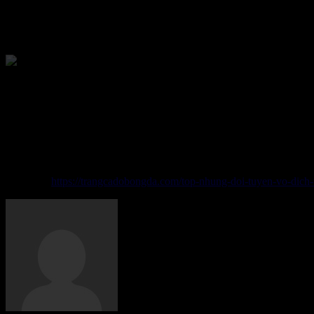
bóng đá thế giới. Tuy nhiên đây vẫn là 1 ứng cử viên sáng giá cho n
8. Đội tuyển vô địch World Cup – Tây Ban Nha
Năm 2010, đội tuyển Tây Ban Nha lần đầu tiên có nhận được chức vô 
phải chăng điều đó để giành lấy chức vô địch World Cup đầu tiên củ
Trên đây là tổng hợp danh sách những
đội tuyển vô địch World Cu
ngôi vị cao nhất đi kèm đối với sự nổ lực và may mắn.
Mong rằng các chia sẻ trên sẽ giúp đỡ bạn có thêm thông tin và kiến
Link gốc:
https://trangcadobongda.com/top-nhung-doi-tuyen-vo-dich-