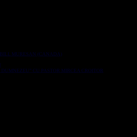
 BILL MURESAN (CANADA)
U
 DUMNEZEU” CU PASTOR MIRCEA CROITOR
Cup trong lịch sử – trangcadobo
 tuyển vô địch World Cup
trong lịch sử hay chưa? World Cup là giải 