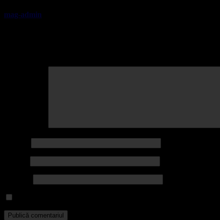
mag-admin
Lasă un răspuns
Adresa ta de email nu va fi publicată.
Câmpurile obligatorii sunt marc
Comentariu
*
Nume
*
Email
*
Site web
Salvează-mi numele, emailul și site-ul web în acest navigator pent