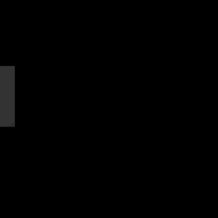
ate cu
*
ru data viitoare când o să comentez.