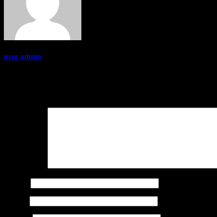
mag-admin
Lasă un răspuns
Adresa ta de email nu va fi publicată.
Câmpurile obligatorii sunt marc
Comentariu
*
Nume
*
Email
*