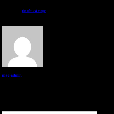
apr. 1, 2023
tin tức cá cược
From:
mag-admin
Lasă un răspuns
Adresa ta de email nu va fi publicată.
Câmpurile obligatorii sunt
marcate cu
*
Comentariu
*