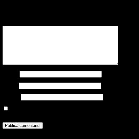
Adresa ta de email nu va fi publicată.
Câmpurile obligatorii sunt
marcate cu
*
Comentariu
*
Nume
*
Email
*
Site web
Salvează-mi numele, emailul și site-ul web în acest navigator
pentru data viitoare când o să comentez.
Niciun comentariu de arătat.