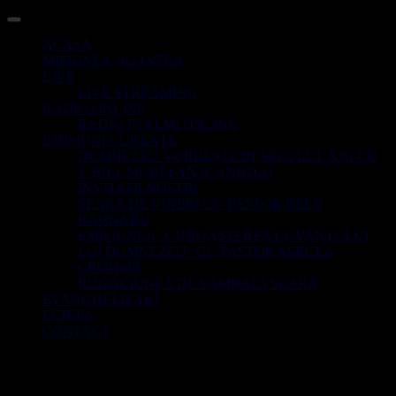
Sari
la
ACASA
conținut
MISIUNEA NOASTRA
LIVE
LIVE STREAMING
RADIO ONLINE
RADIO PSALMI ONLINE
EMISIUNI CURENTE
DUMNEZEU VORBESTE IN SECOLUL XXI CU
V BILL MURESAN (CANADA)
INVITATII NOSTRI
SEARA DE VINERI CU PASTOR RELU
BAHNARU
EMISIUNEA „CUNOASTEREA CUVANTULUI
LUI DUMNEZEU” CU PASTOR MIRCEA
CROITOR
RUGACIUNEA DE SAMBATA SEARA
EVANGHELIZARI
ECHIPA
CONTACT
Welche Customer