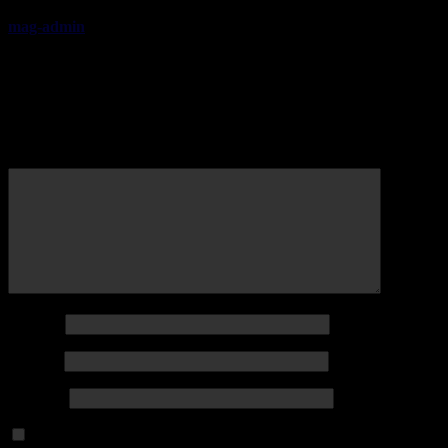
mag-admin
Lasă un răspuns
Adresa ta de email nu va fi publicată.
Câmpurile obligatorii
sunt marcate cu
*
Comentariu
*
Nume
*
Email
*
Site web
Salvează-mi numele, emailul și site-ul web în acest navigator