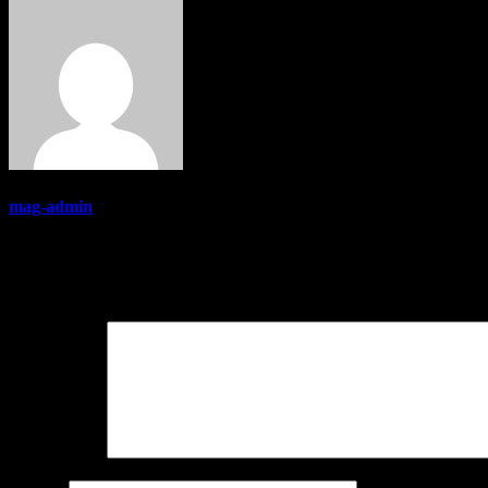
mag-admin
Lasă un răspuns
Adresa ta de email nu va fi publicată.
Câmpurile obligatorii sunt marc
Comentariu
*