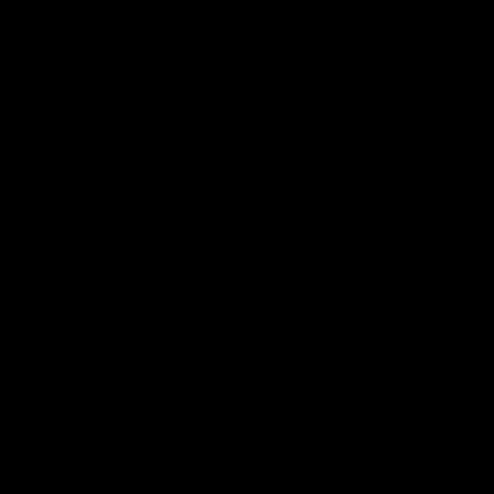
 3 bước dễ hiểu – nhacai.online