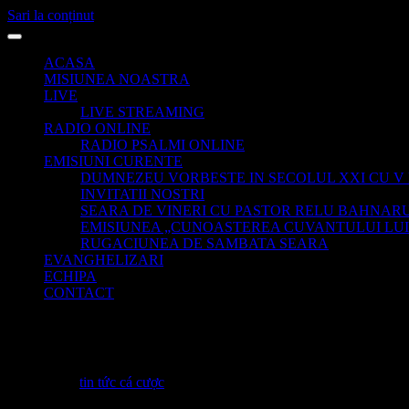
Sari la conținut
ACASA
MISIUNEA NOASTRA
LIVE
LIVE STREAMING
RADIO ONLINE
RADIO PSALMI ONLINE
EMISIUNI CURENTE
DUMNEZEU VORBESTE IN SECOLUL XXI CU V
INVITATII NOSTRI
SEARA DE VINERI CU PASTOR RELU BAHNAR
EMISIUNEA „CUNOASTEREA CUVANTULUI LUI
RUGACIUNEA DE SAMBATA SEARA
EVANGHELIZARI
ECHIPA
CONTACT
Xổ số Nhà cái m88 – Chỉ dẫn chơ
mai 4, 2023
tin tức cá cược