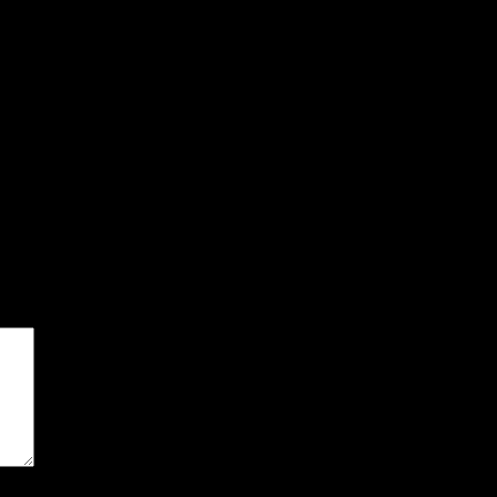
ate cu
*