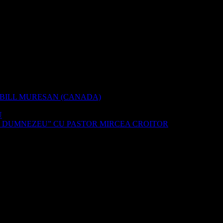
 BILL MURESAN (CANADA)
U
 DUMNEZEU” CU PASTOR MIRCEA CROITOR
i xổ số lô đề Nhà cái m88 đối với