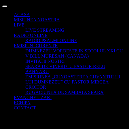
Sari
la
ACASA
conținut
MISIUNEA NOASTRA
LIVE
LIVE STREAMING
RADIO ONLINE
RADIO PSALMI ONLINE
EMISIUNI CURENTE
DUMNEZEU VORBESTE IN SECOLUL XXI CU
V BILL MURESAN (CANADA)
INVITATII NOSTRI
SEARA DE VINERI CU PASTOR RELU
BAHNARU
EMISIUNEA „CUNOASTEREA CUVANTULUI
LUI DUMNEZEU” CU PASTOR MIRCEA
CROITOR
RUGACIUNEA DE SAMBATA SEARA
EVANGHELIZARI
ECHIPA
CONTACT
Xon Casino: Wie das deutsche