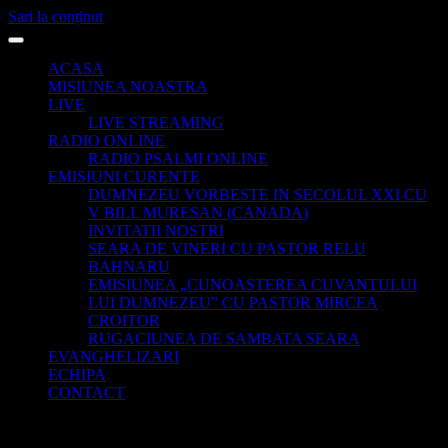
Sari la conținut
ACASA
MISIUNEA NOASTRA
LIVE
LIVE STREAMING
RADIO ONLINE
RADIO PSALMI ONLINE
EMISIUNI CURENTE
DUMNEZEU VORBESTE IN SECOLUL XXI CU
V BILL MURESAN (CANADA)
INVITATII NOSTRI
SEARA DE VINERI CU PASTOR RELU
BAHNARU
EMISIUNEA „CUNOASTEREA CUVANTULUI
LUI DUMNEZEU” CU PASTOR MIRCEA
CROITOR
RUGACIUNEA DE SAMBATA SEARA
EVANGHELIZARI
ECHIPA
CONTACT
Zdržet Podnikání A Ohnivý